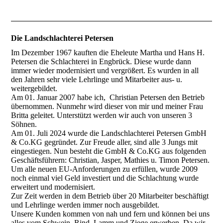
Die Landschlachterei Petersen
Im Dezember 1967 kauften die Eheleute Martha und Hans H.
Petersen die Schlachterei in Engbrück. Diese wurde dann
immer wieder modernisiert und vergrößert. Es wurden in all
den Jahren sehr viele Lehrlinge und Mitarbeiter aus- u.
weitergebildet.
Am 01. Januar 2007 habe ich, Christian Petersen den Betrieb
übernommen. Nunmehr wird dieser von mir und meiner Frau
Britta geleitet. Unterstützt werden wir auch von unseren 3
Söhnen.
Am 01. Juli 2024 wurde die Landschlachterei Petersen GmbH
& Co.KG gegründet. Zur Freude aller, sind alle 3 Jungs mit
eingestiegen. Nun besteht die GmbH & Co.KG aus folgenden
Geschäftsführern: Christian, Jasper, Mathies u. Timon Petersen.
Um alle neuen EU-Anforderungen zu erfüllen, wurde 2009
noch einmal viel Geld investiert und die Schlachtung wurde
erweitert und modernisiert.
Zur Zeit werden in dem Betrieb über 20 Mitarbeiter beschäftigt
und Lehrlinge werden immer noch ausgebildet.
Unsere Kunden kommen von nah und fern und können bei uns
alles vom Schwein, Rind, Lamm und Ziege erwerben. Da wir